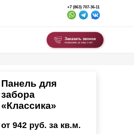
+7 (863) 707-36-11
Заказать звонок
позвоним за наш счет
ВЫБОР ПО ТИПУ
Модульные заборы и ограждения
Панель для
Комбинированные заборы
Секционные заборы
забора
«Классика»
ВОРОТА И КАЛИТКИ
Ворота откатные
от 942 руб. за кв.м.
Ворота распашные
Каркасы ворот