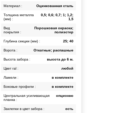
Калитки
Материал :
Оцинкованная сталь
Входные группы
Толщина металла
0,5; 0,6; 0,7; 1; 1,2;
Ворота складные гармошка
(мм) :
1,5
Вид
Порошковая окраска;
покрытия :
полиэстер
ВСЕ ДЛЯ ЗАБОРА
Глубина секции (мм) :
25; 40
Панели для забора
Ворота :
Откатные; распашные
Высота забора :
высота до 6 м.
Цвет ral :
любой
Ламели :
в комплекте
Боковые профили :
в комплекте
Центральная усиливающая
опционно
планка :
Заклепки в цвет забора :
есть