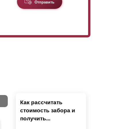
Отправить
Как рассчитать
стоимость забора и
Тест
получить...
Секци
Высок
Наши 
Выбра
Вы
напол
показ
детски
преды