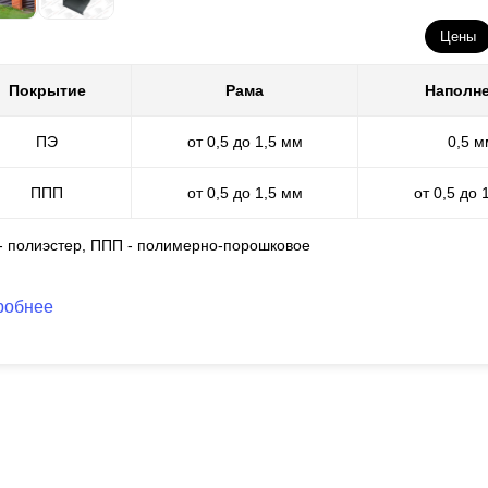
ходя из вышеописанных фактов, мы понимаем, что
полиэстер
огран
Цены
о абсолютно не влияет на качество покрытия. Оно достаточно наде
нечно не во всех случаях
полиэстерное
покрытие применимо, но есл
Покрытие
Рама
Наполн
 немного сэкономите, так как само по себе оно дешевле, чем поли
ПЭ
от 0,5 до 1,5 мм
0,5 м
ППП
от 0,5 до 1,5 мм
от 0,5 до 
 - полиэстер, ППП - полимерно-порошковое
робнее