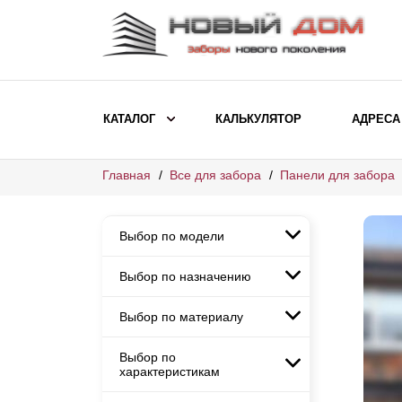
КАТАЛОГ
КАЛЬКУЛЯТОР
АДРЕСА
Главная
Все для забора
Панели для забора
ВЫБОР ПО МОДЕЛИ
Заборы Ранчо
Выбор по модели
Заборы Хай-тек
Заборы Классика
Выбор по назначению
Заборы Ранчо
Заборы Жалюзи
Заборы Хай-тек
Выбор по материалу
Заборы и ограждения для
Заборы Классика
детских садов
ВЫБОР ПО НАЗНАЧЕНИЮ
Заборы Жалюзи
Выбор по
Заборы с кирпичными столбами
Заборы для дачи
характеристикам
Заборы и ограждения для детских
Заборы из евроштакетника
Элитные заборы для коттеджей
садов