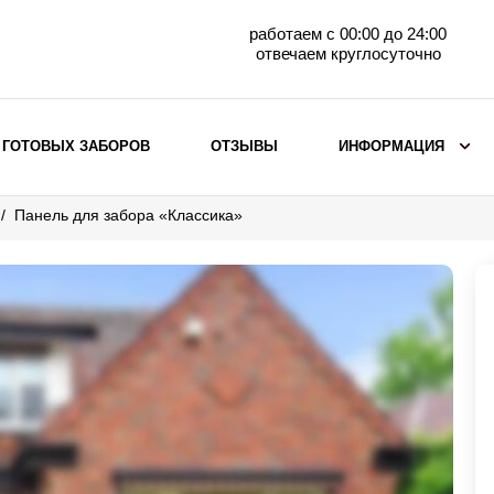
работаем с 00:00 до 24:00
отвечаем круглосуточно
 ГОТОВЫХ ЗАБОРОВ
ОТЗЫВЫ
ИНФОРМАЦИЯ
Панель для забора «Классика»
ВЫБОР ПО МАТЕРИАЛУ
Заборы с кирпичными столбами
Заборы из евроштакетника
горизонтального
Металлические заборы для дачи
Забор жалюзи с кирпичными столбами
Металлические заборы
Металлические ограждения