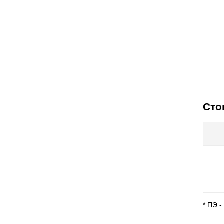
Сто
* ПЭ 