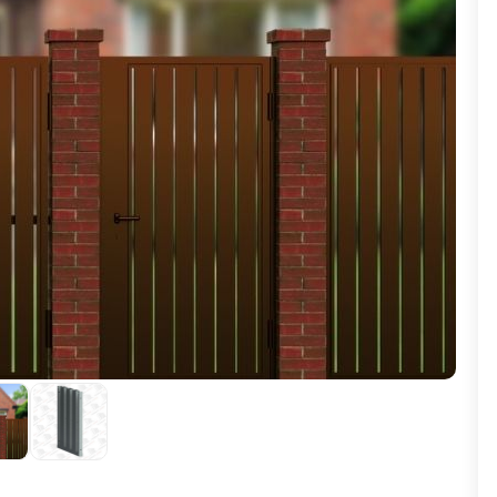
ВЫБОР ПО ХАРАКТЕРИСТИКАМ
Горизонтальные заборы
Высокие заборы
Красивые, дизайнерские заборы
ВЫБОР ПО СПОСОБУ МОНТАЖА
Заборы под ключ
Готовые заборы
Комплекты заборов-лего "сделай сам"
Быстровозводимые заборы