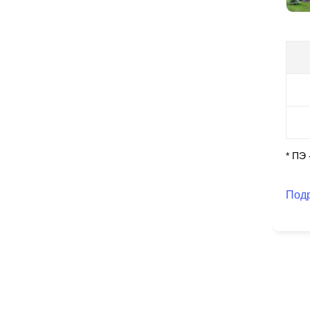
Ис
эт
Ко
вы
* ПЭ
Под