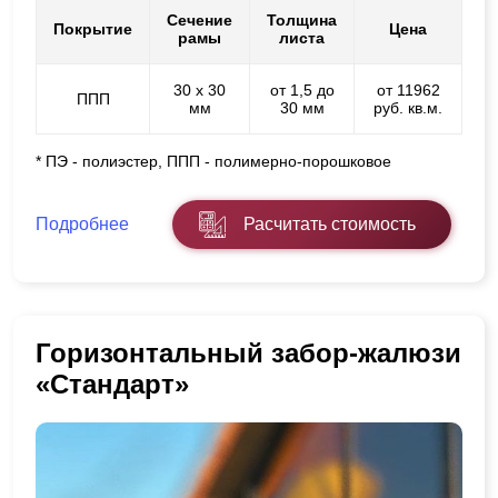
Сечение
Толщина
Покрытие
Цена
рамы
листа
30 х 30
от 1,5 до
от 11962
ППП
мм
30 мм
руб. кв.м.
* ПЭ - полиэстер, ППП - полимерно-порошковое
Подробнее
Расчитать стоимость
Горизонтальный забор-жалюзи
«Стандарт»