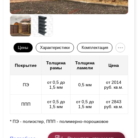
Цены
Характеристики
Комплектация
Толщина
Толщина
Покрытие
Цена
рамы
ламели
от 0,5 до
от 2014
ПЭ
0,5 мм
1,5 мм
руб. кв.м.
от 0,5 до
от 0,5 до
от 2843
ППП
1,5 мм
1,5 мм
руб. кв.м.
* ПЭ - полиэстер, ППП - полимерно-порошковое