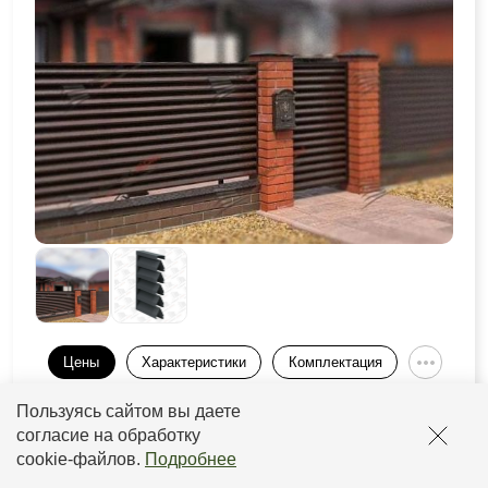
Цены
Характеристики
Комплектация
Пользуясь сайтом вы даете
Толщина
Толщина
Слой
Прайс
рамы
ламели
согласие на обработку
cookie-файлов
.
Подробнее
от 0,5 до
от 2933