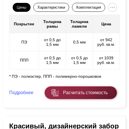
Цены
Характеристики
Комплектация
Толщина
Толщина
Покрытие
Цена
рамы
ламели
от 0,5 до
от 942
ПЭ
0,5 мм
1,5 мм
руб. кв.м.
от 0,5 до
от 0,5 до
от 1039
ППП
1,5 мм
1,5 мм
руб. кв.м.
* ПЭ - полиэстер, ППП - полимерно-порошковое
Подробнее
Расчитать стоимость
Красивый, дизайнерский забор