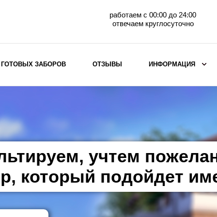
работаем с 00:00 до 24:00
отвечаем круглосуточно
 ГОТОВЫХ ЗАБОРОВ
ОТЗЫВЫ
ИНФОРМАЦИЯ
ВЫБОР ПО МАТЕРИАЛУ
Заборы с кирпичными столбами
Заборы из евроштакетника
горизонтального
льтируем, учтем пожела
Металлические заборы для дачи
Забор жалюзи с кирпичными столбами
р, который подойдет им
Металлические заборы
Металлические ограждения