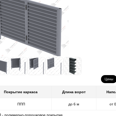
Цены
Покрытие каркаса
Длина ворот
Напо
ППП
до 6 м
от 
П - полимерно-порошковое покрытие