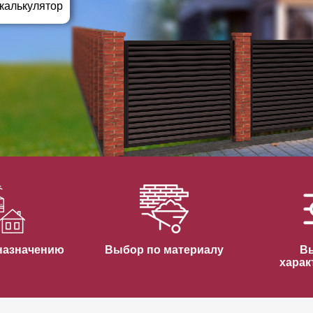
ВЫБОР ПО ХАРАКТЕРИСТИКАМ
 калькулятор
Горизонтальные заборы
Высокие заборы
Красивые, дизайнерские заборы
ВЫБОР ПО СПОСОБУ МОНТАЖА
Заборы под ключ
Готовые заборы
Комплекты заборов-лего "сделай сам"
Быстровозводимые заборы
назначению
Выбор по материалу
В
харак