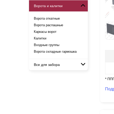
Готовые заборы
Ворота и калитки
Металлические заборы
Модульные заборы и
Комплекты заборов-лего
ограждения
Металлические ограждения
"сделай сам"
Ворота откатные
Комбинированные заборы
Быстровозводимые заборы
Ворота распашные
Секционные заборы
Каркасы ворот
Калитки
Входные группы
Ворота складные гармошка
Все для забора
Панели для забора
* ПП
Под