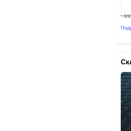
* ПП
Под
Ск