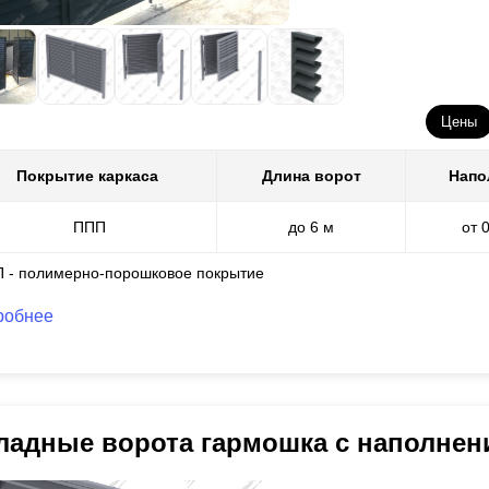
Цены
Покрытие каркаса
Длина ворот
Напо
ППП
до 6 м
от 
П - полимерно-порошковое покрытие
робнее
ладные ворота гармошка с наполне