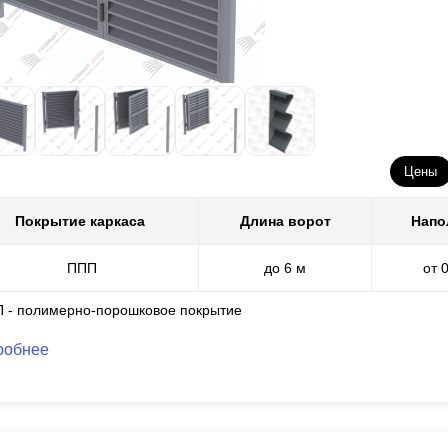
Цены
Покрытие каркаса
Длина ворот
Напо
ППП
до 6 м
от 
П - полимерно-порошковое покрытие
робнее