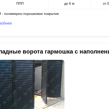
ППП
до 6 м
от 
П - полимерно-порошковое покрытие
робнее
ладные ворота гармошка с наполне