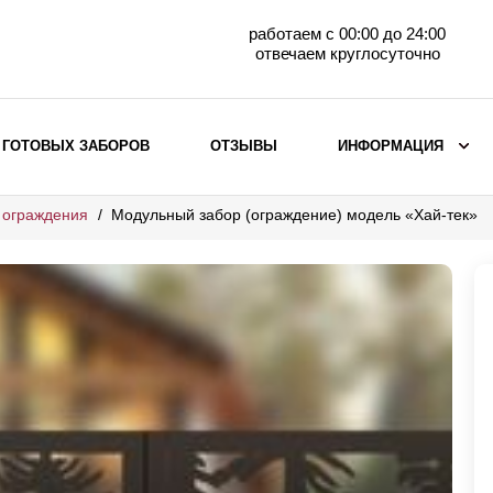
работаем с 00:00 до 24:00
отвечаем круглосуточно
 ГОТОВЫХ ЗАБОРОВ
ОТЗЫВЫ
ИНФОРМАЦИЯ
 ограждения
Модульный забор (ограждение) модель «Хай-тек»
ВЫБОР ПО МАТЕРИАЛУ
Заборы с кирпичными столбами
Заборы из евроштакетника
горизонтального
Металлические заборы для дачи
Забор жалюзи с кирпичными столбами
Металлические заборы
Металлические ограждения