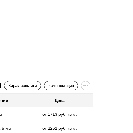
, производства, оплаты и установки
для выполнения точных замеров и сделает
спокоиться многие годы. А при наличии
кой забор вы хотите получить по итогу. По
 любой свой эстетический каприз.
ы, дизайнеры, снабженцы, начальники цехов,
 остались довольны качеством
 Профессиональные дизайнеры помогут
 обеспечит вас готовым проектом, с учетом
товят все необходимые материалы для
о само производство, начиная от нарезки
тобы благополучно доставить вам забор в
вку готового изделия к пункту назначения.
Характеристики
Комплектация
ение
Цена
Покр
а ваши вопросы, и поможем если возникнут
оставки, происходит под нашим чутким и
расслабиться и ждать окончания и момента
м
от 1713 руб. кв.м.
П
сю большую команду, чтобы на вашей
1,5 мм
от 2262 руб. кв.м.
ПП