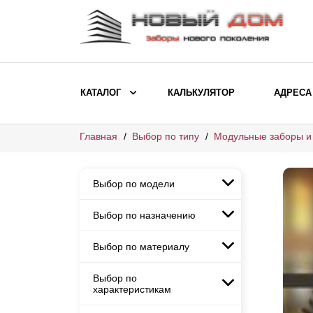
КАТАЛОГ
КАЛЬКУЛЯТОР
АДРЕСА
Главная
Выбор по типу
Модульные заборы и
ВЫБОР ПО МОДЕЛИ
Заборы Ранчо
Выбор по модели
Заборы Хай-тек
Заборы Классика
Выбор по назначению
Заборы Ранчо
Заборы Жалюзи
Заборы Хай-тек
Выбор по материалу
Заборы и ограждения для
Заборы Классика
детских садов
ВЫБОР ПО НАЗНАЧЕНИЮ
Заборы Жалюзи
Выбор по
Заборы с кирпичными столбами
Заборы для дачи
характеристикам
Заборы и ограждения для детских
Заборы из евроштакетника
Элитные заборы для коттеджей
садов