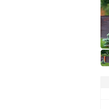
Вы
из
Та
нес
бо
же
ло
пр
С 
по
ва
пр
ста
цел
Са
На
ка
пр
ус
те