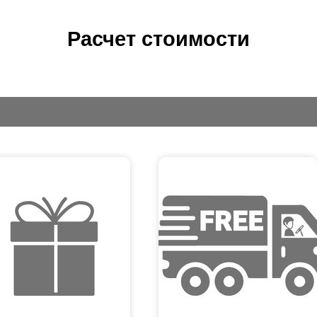
Расчет стоимости
мимо визуальных, в приоритете такие особенности как прочность, 
пользование материалов с качественными механическими характери
лаем выводы, все те, кто хочет выглядеть максимально эффектно, 
дивидуальность и неординарность, для тех, кому важно сохранить с
я них подойдет модель «Хай-тек». Срок эксплуатации данного забо
давая предпочтению забору «Хай-тек», вы должны быть готовы к до
ставляется уже в укомплектованном и собранном виде. А для его мо
узоподъемная техника.
бор выполнен из листов стали 2-10 мм. Узор вы можете предложить
талогом, он вырезается лазером на поверхности листа. Далее эти 
ма забора и листы с высечкой, аккуратно обрабатываются и грунтую
жете быть спокойны. По просьбе клиента, перед грунтовкой мы мо
едует покраска заборной секции, которую прикрепляют крепежным 