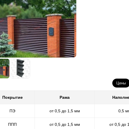
 можете задавать все интересующие вас вопросы касательно выбора
делия. Менеджер, в свою очередь, задаст вам встречные вопросы, 
к что за внешний вид и работоспособность забора вы можете не бе
колько вариантов расчетов, чтобы вы смогли прикинуть и понять, ка
льшого выбора расцветок и фактур, вы легко сможете удовлетворить
ланию вы сможете подключить таких специалистов как: конструктор
гисты и упаковщики. Наша фирма сделает все необходимое чтоб вы
едоставляемых нами услуг, и по итогу результатом работы.
нами работают только лучше специалисты и мастера своего дела.
добрать подходящий для вас рисунок забора, конструкторское бюро
ших индивидуальных пожеланий и предпочтений. Снабженцы подго
оизводства, а начальники различных цехов наладят непосредственн
ли и заканчивая покраской. Дальше дело за упаковкой, для того, ч
ости и сохранности. А логисты в свою очередь, обеспечивают доста
Цены
мый последний штрих – это установка забора.
Покрытие
Рама
Наполн
 всех этапах работы, мы будем всегда с вами на связи, отвечать н
кие-то нюансы в процессе. Ведь весь процесс от изготовления до д
офессиональным руководством, так что вам остается только лишь 
ПЭ
от 0,5 до 1,5 мм
0,5 м
тановки. Наши менеджеры сами все организуют и скоординируют в
рритории появился самый лучший забор.
ППП
от 0,5 до 1,5 мм
от 0,5 до 