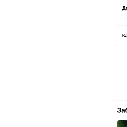
Ка
Д
защ
Та
ле
ст
По
К
спе
пр
Пр
на
Ка
де
заб
от
- 
ра
пр
пр
ка
слу
За
по
пр
ра
ди
по
зак
кр
За
ос
цв
об
и 
В 