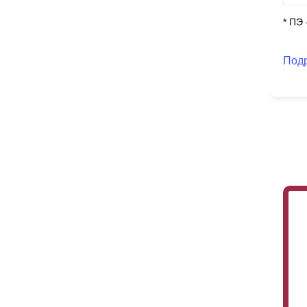
* ПЭ
Под