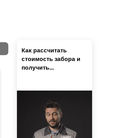
долговечность,
высокотехнологичность
,
стиками и хорошей стойкостью от коррозии.
уникально, хочет проявить свою
Как рассчитать
вой статус и иметь оригинальный подход -
стоимость забора и
ра может исчисляется десятилетиями.
Тест
получить...
Секци
Высок
Наши 
Выбра
Вы
напол
показ
детски
преды
полнительным тратам, так как модель
устан
не тр
Ошиби
модел
нтажа, отгрузки и выгрузки понадобится
Тестов
Вы б
проем
высчи
монта
может
разр
столб
приме
поско
испол
забор
профи
вариа
 свой, или воспользоваться нашим
ВНИ
Если с
Ранее 
оцени
преду
листы привариваются на стальную раму. Швы,
то мы
Чтобы
Провер
расхо
монта
тся так, что за внешний вид изделия вы
секци
больш
в нео
жем также оцинковать комплектующие. Далее
разме
Если в
вариа
места
набором к столбам.
проём
порядо
посмо
Сог