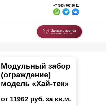
+7 (863) 707-36-11
Заказать звонок
позвоним за наш счет
ВЫБОР ПО ТИПУ
Модульные заборы и ограждения
Модульный забор
Комбинированные заборы
Секционные заборы
(ограждение)
модель «Хай-тек»
ВОРОТА И КАЛИТКИ
Ворота откатные
от 11962 руб. за кв.м.
Ворота распашные
Каркасы ворот