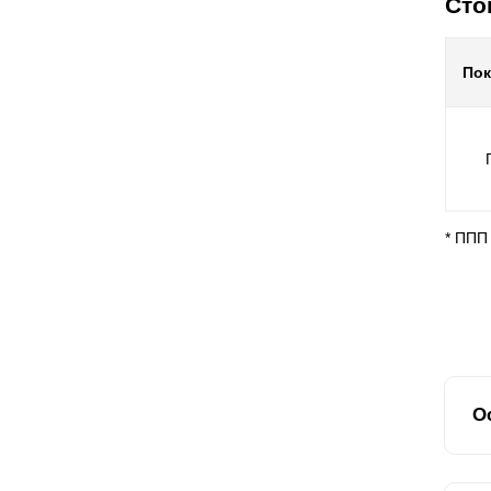
Сто
По
* ППП
О