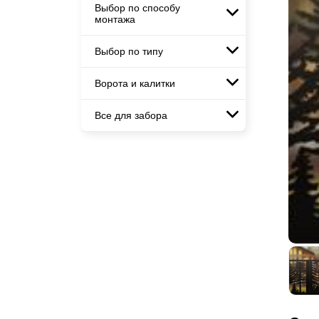
горизонтального
Заборы и ограждения для школ
Выбор по способу
Горизонтальные заборы
Заборы для дачи
Металлические заборы для
монтажа
Забор на участок 10 соток
Высокие заборы
дачи
Элитные заборы для коттеджей
Заборы и ограждения для дома
Красивые, дизайнерские заборы
Заборы и ограждения для школ
Выбор по типу
Забор жалюзи с кирпичными
Заборы под ключ
столбами
Забор на участок 10 соток
Готовые заборы
Ворота и калитки
Металлические заборы
Заборы и ограждения для дома
Модульные заборы и
Комплекты заборов-лего
ограждения
Металлические ограждения
"сделай сам"
Все для забора
Ворота откатные
Комбинированные заборы
Быстровозводимые заборы
Ворота распашные
Секционные заборы
Панели для забора
Каркасы ворот
Калитки
Входные группы
Ворота складные гармошка