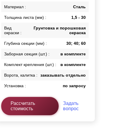
Калитки
Материал :
Сталь
Входные группы
Толщина листа (мм) :
1,5 - 30
Ворота складные гармошка
Вид
Грунтовка и порошковая
окраски :
окраска
ВСЕ ДЛЯ ЗАБОРА
Глубина секции (мм) :
30; 40; 60
Панели для забора
Заборная секция (шт.) :
в комплекте
Комплект крепления (шт.) :
в комплекте
Ворота, калитка :
заказывать отдельно
Установка :
по запросу
Рассчитать
Задать
стоимость
вопрос