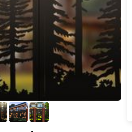
ВЫБОР ПО ХАРАКТЕРИСТИКАМ
Горизонтальные заборы
Высокие заборы
Красивые, дизайнерские заборы
ВЫБОР ПО СПОСОБУ МОНТАЖА
Заборы под ключ
Готовые заборы
Комплекты заборов-лего "сделай сам"
Быстровозводимые заборы