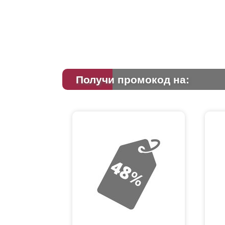
По
ис
Получи промокод на:
Де
ин
дл
От
до
гр
За
ка
ра
мо
сл