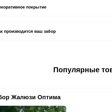
ждому загородному дому важно установить защиту, как минимум в в
екоративное покрытие
итить свой участок от посторонних глаз, но и в значительной степ
к повелось, что в наших краях преобладает в основном классически
т, люди начали больше проникаться европейскими архитектурными
иле, появляется все больше. Для них необходимо подбирать анало
краска модели «Хай-тек» выполняется при соблюдении всех заводс
ак производится ваш забор
циалистов. Так как окраска исполняет не только декоративную роль
Так что же включает в себя стиль "Хай-тек" и какие его
оизводстве мы используем полимерно-порошковое покрытие, или д
ослужит такое покрытие порядка 50 лет, а при должном уходе и бо
дежных и износостойких покрытий, к слову именно она используетс
- минимализм. Меньше деталей, меньше их соединений
залось бы, что самая трудоемкая и
энергозатратная
часть работы, 
талей которые подвергаются высокой нагрузке. Полимерно-порошко
ора и его монтаж, но как оказалось – нет. Все начинается еще до то
личается от классического процесса окрашивания стандартным лак
простота геометрических форм. Делая выбор в пользу данного стиля
бочего.
очности покрытия после изготовления, вся комплектация забора п
Популярные то
ичудливые формы ограждения, все чаще в дизайне будут преоблад
меры, где подвергается качественной химической очистке. Камера п
чаях могут присутствовать конструкции из гнутого профиля.
казать модель «Хай-тек» вы можете на нашем сайте, либо же дого
судомоечную машину, где каждая деталь промывается специальным
офессиональные менеджеры ответят на все интересующие вас воп
спределяются в сушильной камере. Весь процесс является полност
зайнерское решение. За вами будет закреплен персональный консу
ступают в окрасочную камеру, где происходит сам процесс полиме
аз от первого звонка/встречи, и до приемки забора на объекте. Он 
опотливый и сложный труд, в котором участвует специально обору
бор Жалюзи Оптима
обенностях и возможных подводных камнях. Вы можете посмотреть
ет, и защитить от коррозии, происходит процесс электризации. В 
разцов, которые мы изготавливаем.
под влиянием высокой температуры происходит химическая реакция
следствии всех выше перечислений действий, покрытие остывает и 