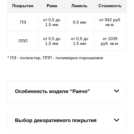
Покрытие
Рама
Ламель
Стоимость
от 0,5 до
от 942 руб.
ПЭ
0,5 мм
1,5 мм
кв.м.
от 0,5 до
от 0,5 до
от 1039
ППП
1,5 мм
1,5 мм
руб. кв.м.
* ПЭ - полиэстер, ППП - полимерно-порошковое
Особенность модели “Ранчо”
Забор «Ранчо» выполнен под фермерский забор из
Выбор декоративного покрытия
деревянных досок, но монтируется из стали.
Стальная "доска", похожая на деревянную,